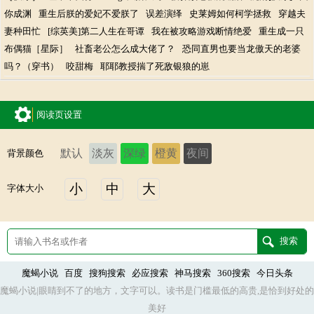
你成渊
重生后朕的爱妃不爱朕了
误差演绎
史莱姆如何柯学拯救
穿越夫
妻种田忙
[综英美]第二人生在哥谭
我在被攻略游戏断情绝爱
重生成一只
布偶猫［星际］
社畜老公怎么成大佬了？
恐同直男也要当龙傲天的老婆
吗？（穿书）
咬甜梅
耶耶教授揣了死敌银狼的崽
阅读页设置
默认
淡灰
深绿
橙黄
夜间
背景颜色
小
中
大
字体大小
魔蝎小说
百度
搜狗搜索
必应搜索
神马搜索
360搜索
今日头条
魔蝎小说|眼睛到不了的地方，文字可以。读书是门槛最低的高贵,是恰到好处的
美好