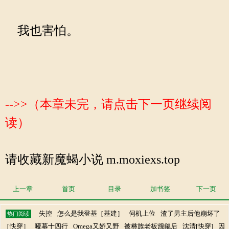
我也害怕。
-->>（本章未完，请点击下一页继续阅
读）
请收藏新魔蝎小说 m.moxiexs.top
上一章
首页
目录
加书签
下一页
失控
怎么是我登基［基建］
伺机上位
渣了男主后他崩坏了
热门阅读
［快穿］
哑幕十四行
Omega又娇又野
被彝族老板觊觎后
沈清[快穿]
因