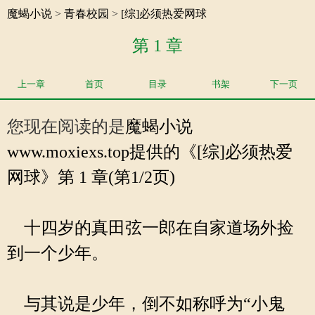
魔蝎小说
>
青春校园
>
[综]必须热爱网球
第 1 章
上一章
首页
目录
书架
下一页
您现在阅读的是
魔蝎小说
www.moxiexs.top提供的《[综]必须热爱
网球》第 1 章(第1/2页)
十四岁的真田弦一郎在自家道场外捡
到一个少年。
与其说是少年，倒不如称呼为“小鬼