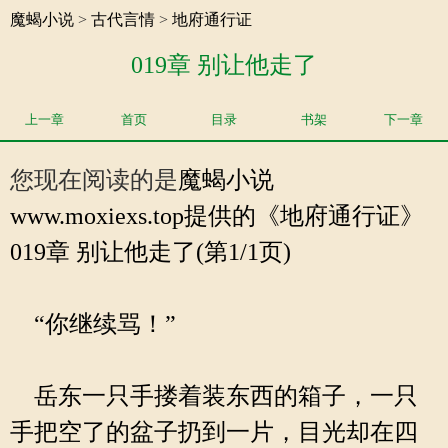
魔蝎小说
>
古代言情
>
地府通行证
019章 别让他走了
上一章
首页
目录
书架
下一章
您现在阅读的是
魔蝎小说
www.moxiexs.top提供的《地府通行证》
019章 别让他走了(第1/1页)
“你继续骂！”
岳东一只手搂着装东西的箱子，一只
手把空了的盆子扔到一片，目光却在四