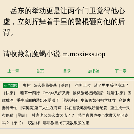
岳东的举动更是让两个门卫觉得他心
虚，立刻挥舞着手里的警棍砸向他的后
背。
请收藏新魔蝎小说 m.moxiexs.top
上一章
首页
目录
加书签
下一章
失控
怎么是我登基［基建］
伺机上位
渣了男主后他崩坏了
热门阅读
［快穿］
哑幕十四行
Omega又娇又野
被彝族老板觊觎后
沈清[快穿]
因
你成渊
重生后朕的爱妃不爱朕了
误差演绎
史莱姆如何柯学拯救
穿越夫
妻种田忙
[综英美]第二人生在哥谭
我在被攻略游戏断情绝爱
重生成一只
布偶猫［星际］
社畜老公怎么成大佬了？
恐同直男也要当龙傲天的老婆
吗？（穿书）
咬甜梅
耶耶教授揣了死敌银狼的崽