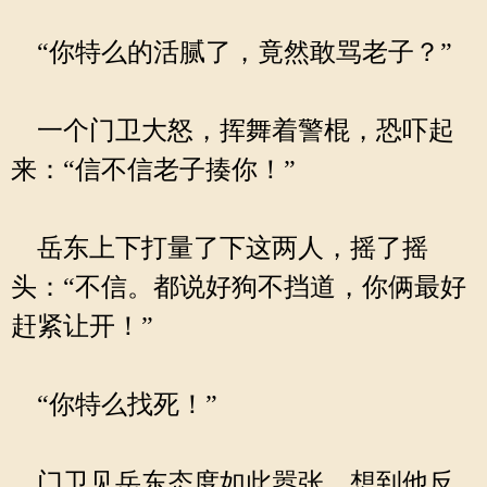
“你特么的活腻了，竟然敢骂老子？”
一个门卫大怒，挥舞着警棍，恐吓起
来：“信不信老子揍你！”
岳东上下打量了下这两人，摇了摇
头：“不信。都说好狗不挡道，你俩最好
赶紧让开！”
“你特么找死！”
门卫见岳东态度如此嚣张，想到他反