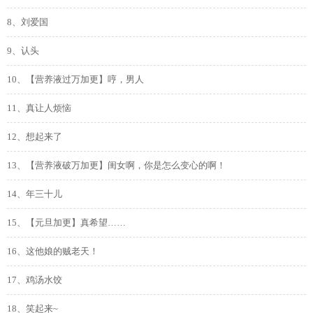
8、刘爱国
9、认头
10、【营养液过万加更】哼，男人
11、真让人烦恼
12、想起来了
13、【营养液破万加更】闺女啊，你是怎么变心的啊！
14、年三十儿
15、【元旦加更】真希望……
16、这他娘的贼老天！
17、鸡汤水饺
18、笑起来~