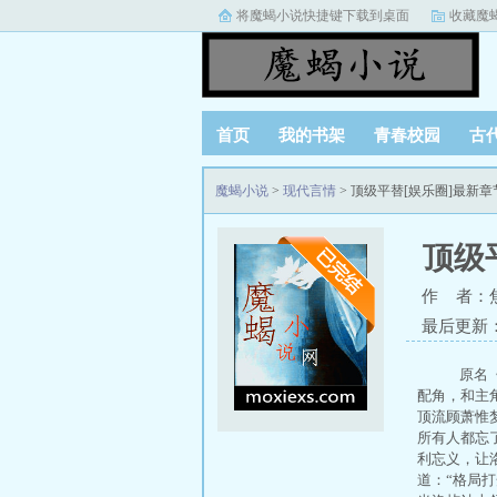
将魔蝎小说快捷键下载到桌面
收藏魔
首页
我的书架
青春校园
古
魔蝎小说
>
现代言情
> 顶级平替[娱乐圈]最新
顶级
作 者：
最后更新：20
原名《
配角，和主
顶流顾萧惟
所有人都忘
利忘义，让
道：“格局