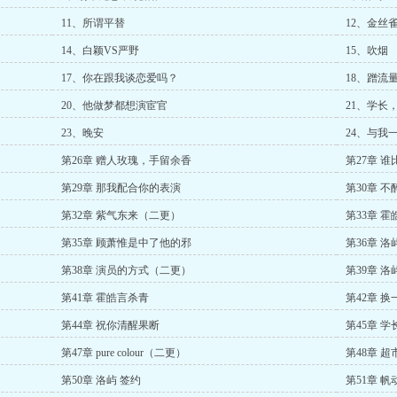
11、所谓平替
12、金丝
14、白颖VS严野
15、吹烟
17、你在跟我谈恋爱吗？
18、蹭流
20、他做梦都想演宦官
21、学长
23、晚安
24、与我
第26章 赠人玫瑰，手留余香
第27章 
第29章 那我配合你的表演
第30章 不
第32章 紫气东来（二更）
第33章 霍
第35章 顾萧惟是中了他的邪
第36章 洛
第38章 演员的方式（二更）
第39章 洛
第41章 霍皓言杀青
第42章 换
第44章 祝你清醒果断
第45章 
第47章 pure colour（二更）
第48章 超
第50章 洛屿 签约
第51章 帆动