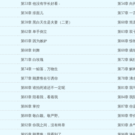
第53章 他没有学长好看 -
第54章 
第56章 排面儿
第57章 一
第59章 黑白天生是夫妻（二更）
第60章 
第62章 单手倒立
第63章 双
第65章 因为嫉妒
第66章 惊
第68章 剑舞
第69章 
第71章 白玫瑰
第72章 
第74章 一鲸落，万物生
第75章 
第77章 顾萧惟在引诱你
第78章 
第80章 谁拍死谁还不一定呢
第81章 
第83章 陪着我，看着我
第84章 我
第86章 掌控
第87章 
第89章 敬白颖。敬严野。
第90章 带
第92章 你我之间，没有终章
第93章 杀
第95章 顾萧惟：我看到了
第96章 