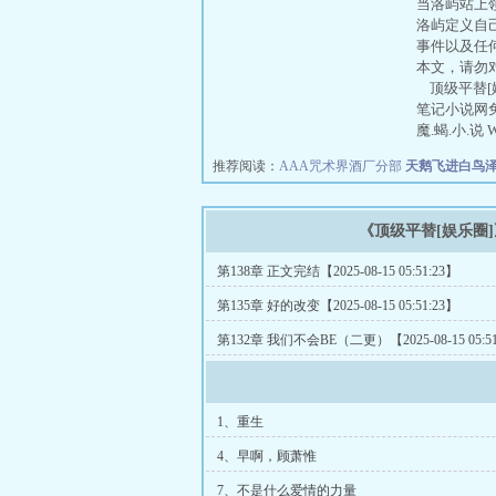
当洛屿站上
洛屿定义自
事件以及任
本文，请勿
顶级平替[
笔记小说网
魔.蝎.小.说 
推荐阅读：
AAA咒术界酒厂分部
天鹅飞进白鸟
《顶级平替[娱乐圈
第138章 正文完结【2025-08-15 05:51:23】
第135章 好的改变【2025-08-15 05:51:23】
第132章 我们不会BE（二更）【2025-08-15 05:51
1、重生
4、早啊，顾萧惟
7、不是什么爱情的力量