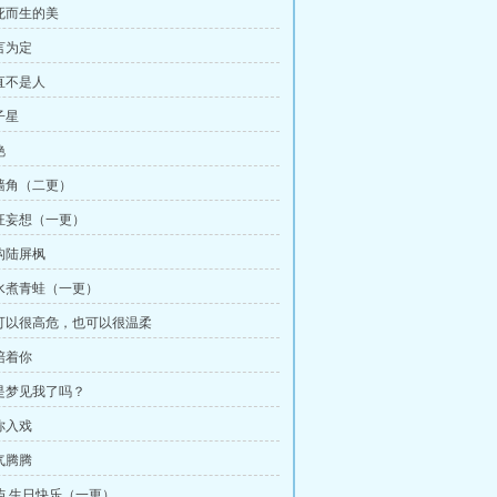
向死而生的美
言为定
简直不是人
子星
艳
撬墙角（二更）
疯狂妄想（一更）
解构陆屏枫
沸水煮青蛙（一更）
我可以很高危，也可以很温柔
陪着你
你是梦见我了吗？
你入戏
气腾腾
洛屿 生日快乐（一更）