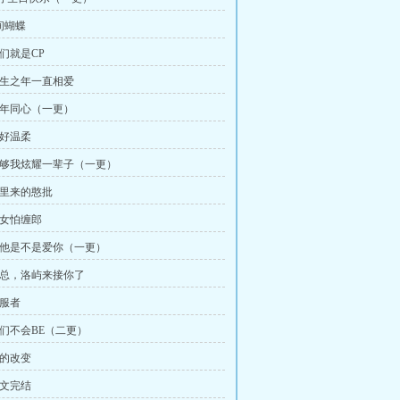
间蝴蝶
我们就是CP
 有生之年一直相爱
 百年同心（一更）
他好温柔
 足够我炫耀一辈子（一更）
哪里来的憨批
烈女怕缠郎
 问他是不是爱你（一更）
 江总，洛屿来接你了
征服者
我们不会BE（二更）
好的改变
正文完结