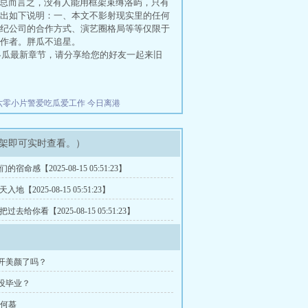
。总而言之，没有人能用框架束缚洛屿，只有
出如下说明：一、本文不影射现实里的任何
纪公司的合作方式、演艺圈格局等等仅限于
作者。胖瓜不追星。
冬瓜最新章节，请分享给您的好友一起来旧
六零小片警爱吃瓜爱工作
今日离港
架即可实时查看。）
们的宿命感【2025-08-15 05:51:23】
入地【2025-08-15 05:51:23】
把过去给你看【2025-08-15 05:51:23】
开美颜了吗？
没毕业？
S何慕