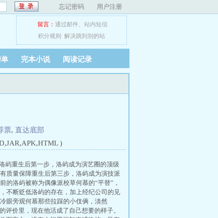
忘记密码
用户注册
留言：
通过邮件
、
站内短信
积分规则
解决跳到别的站
榜单
完本小说
阅读记录
荐票
,
直达底部
JAR,APK,HTML )
洛屿重生后第一步，洛屿成为演艺圈的顶级
有质量保障重生后第三步，洛屿成为演技派
前的洛屿被称为偶像派校草何慕的“平替”，
，不断贬低洛屿的存在，加上经纪公司的见
冷眼旁观何慕那些拉踩的小伎俩，淡然
人的评价里，现在他活成了自己想要的样子。