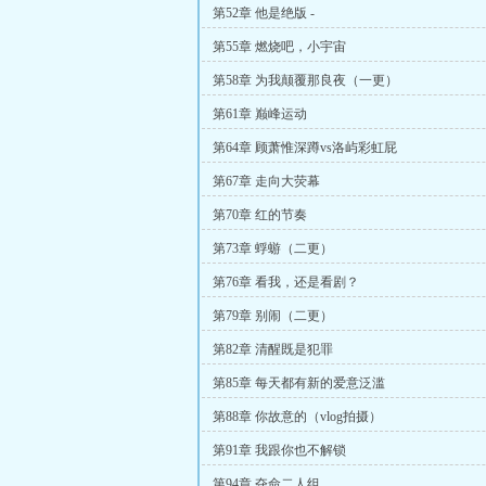
第52章 他是绝版 -
第55章 燃烧吧，小宇宙
第58章 为我颠覆那良夜（一更）
第61章 巅峰运动
第64章 顾萧惟深蹲vs洛屿彩虹屁
第67章 走向大荧幕
第70章 红的节奏
第73章 蜉蝣（二更）
第76章 看我，还是看剧？
第79章 别闹（二更）
第82章 清醒既是犯罪
第85章 每天都有新的爱意泛滥
第88章 你故意的（vlog拍摄）
第91章 我跟你也不解锁
第94章 夺命二人组