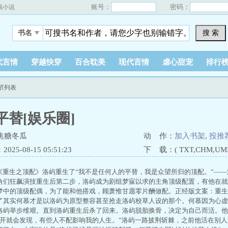
账号：
密码：
蝎小说
搜 索
书名
代言情
穿越快穿
百合耽美
现代言情
虐心甜宠
排行
章节列表
平替[娱乐圈]
焦糖冬瓜
动 作：
加入书架
,
投推
25-08-15 05:51:23
下 载：( TXT,CHM,UMD,
重生之顶配》洛屿重生了“我不是任何人的平替，我是众望所归的顶配。”——
角们狂飙演技重生后第二步，洛屿成为剧组梦寐以求的主角顶级配置，有他在就
梦中的顶级配偶，为了能和他搭戏，顾萧惟甘愿零片酬做配。正经版文案：重生
了其实何慕才是以洛屿为原型整容甚至抢走洛屿校草人设的那个。何慕因为心虚
洛屿举步维艰。直到洛屿重生后杀了回来。洛屿脱胎换骨，决定为自己而活。他
打开就会发现，有些人不配影响我的人生。”洛屿一路披荆斩棘，之前他活在别