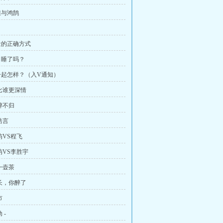
雀与鸿鹄
量的正确方式
，睡了吗？
一起怎样？（入V通知）
谁比谁更深情
醉不归
皓言
屿VS程飞
屿VS李胜宇
一壶茶
学长，你醉了
市
 -