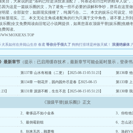
领奖台，大家说的是“洛屿已经是演技派顶配了，何慕还在凹过时的校草人设”
己因为这是一篇娱乐圈的文，为了避免一些不必要的误解和争吵，胖瓜在这里做
何明星，全部架空，如跟现实撞梗了，纯属巧合。二、本文的娱乐公司设定、经
对标显现实。三、本文无论主角或者配角的行为只属于文中角色，请不要上升到
娱乐圈]全文免费阅读由旧笔记小说网提供，如果您喜欢顶级平替[娱乐圈]焦糖
免费阅读。
WWW.MOXIEXS.TOP
泽
犬系如何在井闼山生存
春鸢
等你分手很久了
狗狗打排球是种族天赋！
浪漫绝缘体
]》最新章节
（提示：已启用缓存技术，最新章节可能会延时显示，登录书
第137章 山水有相逢（二更）【2025-08-15 05:51:23】
第136章 他
第134章 一朝花开，园内园外尽是春【2025-08-15
第133章 上天
05:51:23】
:23】
第131章 源源不断，生生不息【2025-08-15 05:51:23】
第130章 我
《顶级平替[娱乐圈]》正文
2、奢侈品不如小金条
3、你给他
5、最倒霉剧组
6、怎么还
8、别来无恙，顾萧惟
9、洛屿V