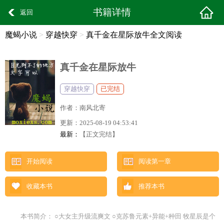
书籍详情
返回
魔蝎小说
>
穿越快穿
>
真千金在星际放牛全文阅读
真千金在星际放牛
穿越快穿
已完结
作者：
南风北寄
更新：
2025-08-19 04:53:41
最新：
【正文完结】
开始阅读
阅读第一章
收藏本书
推荐本书
本书简介： ○大女主升级流爽文 ○克苏鲁元素+异能+种田 牧星辰是个