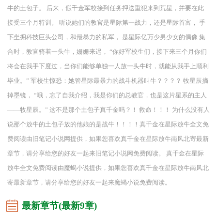
牛的土包子。 后来，假千金军校接到任务押送重犯来到荒星，并要在此
接受三个月特训。 听说她们的教官是星际第一战力，还是星际首富， 手
下坐拥科技巨头公司，和最暴力的私军， 是星际亿万少男少女的偶像 集
合时，教官骑着一头牛，姗姗来迟， “你好军校生们，接下来三个月你们
将会在我手下度过，当你们能够单独一人放一头牛时，就能从我手上顺利
毕业。” 军校生惊恐：她管星际最暴力的战斗机器叫牛？？？？ 牧星辰摘
掉墨镜， “哦，忘了自我介绍，我是你们的总教官，也是这片星系的主人
——牧星辰。” 这不是那个土包子真千金吗？！ 救命！！！ 为什么没有人
说那个放牛的土包子放的他娘的是战牛！！！！真千金在星际放牛全文免
费阅读由旧笔记小说网提供，如果您喜欢真千金在星际放牛南风北寄最新
章节，请分享给您的好友一起来旧笔记小说网免费阅读。 真千金在星际
放牛全文免费阅读由魔蝎小说提供，如果您喜欢真千金在星际放牛南风北
寄最新章节，请分享给您的好友一起来魔蝎小说免费阅读。
最新章节(最新9章)