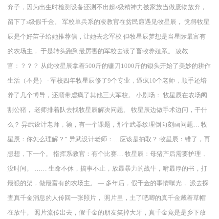
弃子，因为出生时检测设备还测不出超s级精神力被家族当做废物放弃，
留下了s级假千金。 军校单兵系的凌教官在贫民窟遇见牧星辰， 觉得牧星
辰是个好苗子给她推荐信，让她去念军校 但牧星辰梦想是当星际最富有
的农场主， 于是转头跑到最厉害的军校去读了畜牧养殖系。 凌教
官：？？？ 从此牧星辰拿着500斤的镰刀1000斤的锄头开始了美妙的耕作
生活（不是） - 军校四年牧星辰修了9个专业，逼疯10个老师，顺手还培
养了几个博导，还顺带虐疯了其他三大军校。 小剧场： 牧星辰在农场阉
割公猪， 老师排着队去找牧星辰解决问题。 牧星辰边做手术边问，干什
么？ 异武设计老师，额，有一个课题，那个武器纹理倒向刻画问题… 牧
星辰：你怎么理解？” 异武设计老师：…应该是抽取？ 牧星辰：错了，再
想想，下一个。 指挥系教官：有个比赛… 牧星辰：母猪产后需要护理，
没时间。 …… 生命不休，搞事不止，放最暴力的战牛，啃最厚的书，打
最狠的架，做最富有的农场主。 — 多年后，假千金的事情曝光， 派去探
查真千金消息的人传回一张照片， 照片里，土了吧唧的真千金戴着草帽
在放牛。 照片流传出去，假千金的朋友笑掉大牙，真千金竟是是乡下放