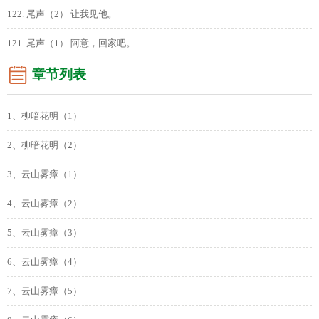
122. 尾声（2） 让我见他。
121. 尾声（1） 阿意，回家吧。
章节列表
1、柳暗花明（1）
2、柳暗花明（2）
3、云山雾瘴（1）
4、云山雾瘴（2）
5、云山雾瘴（3）
6、云山雾瘴（4）
7、云山雾瘴（5）