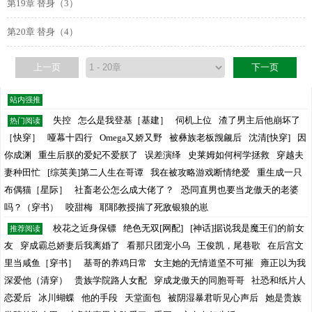
第19章 替身（3）
第20章 替身（4）
上一页
下一页
站内强推
失控
怎么是我登基［基建］
伺机上位
渣了男主后他崩坏了
热门阅读
［快穿］
哑幕十四行
Omega又娇又野
被彝族老板觊觎后
沈清[快穿]
因
你成渊
重生后朕的爱妃不爱朕了
误差演绎
史莱姆如何柯学拯救
穿越夫
妻种田忙
[综英美]第二人生在哥谭
我在被攻略游戏断情绝爱
重生成一只
布偶猫［星际］
社畜老公怎么成大佬了？
恐同直男也要当龙傲天的老婆
吗？（穿书）
咬甜梅
耶耶教授揣了死敌银狼的崽
校花之近身保镖
绝色无双[网配]
[神话]据说我是魔王们的前女
推荐阅读
友
穿成霸总娇妻后我离婚了
看那只团宠小乌
王俊凯，尾巷歌
在后宫文
里当咸鱼［穿书］
基哥的养鸡日常
女主她的无情道坚不可摧
雍正以为我
深爱他（清穿）
贵族学院路人女配
穿成龙傲天的同胞哥哥
社恐和纸片人
恋爱后
冰川蝴蝶
他的手段
天堂面包
被阴湿暴君听见心声后
她是贵族