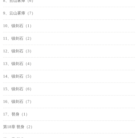
8、云山雾瘴（6）
9、云山雾瘴（7）
10、镇剑石（1）
11、镇剑石（2）
12、镇剑石（3）
13、镇剑石（4）
14、镇剑石（5）
15、镇剑石（6）
16、镇剑石（7）
17、替身（1）
第18章 替身（2）