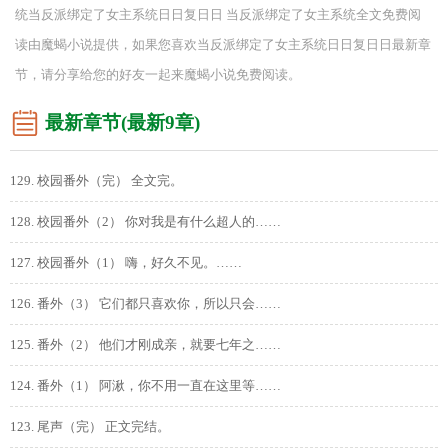
统当反派绑定了女主系统日日复日日 当反派绑定了女主系统全文免费阅
读由魔蝎小说提供，如果您喜欢当反派绑定了女主系统日日复日日最新章
节，请分享给您的好友一起来魔蝎小说免费阅读。
最新章节(最新9章)
129. 校园番外（完） 全文完。
128. 校园番外（2） 你对我是有什么超人的……
127. 校园番外（1） 嗨，好久不见。……
126. 番外（3） 它们都只喜欢你，所以只会……
125. 番外（2） 他们才刚成亲，就要七年之……
124. 番外（1） 阿湫，你不用一直在这里等……
123. 尾声（完） 正文完结。