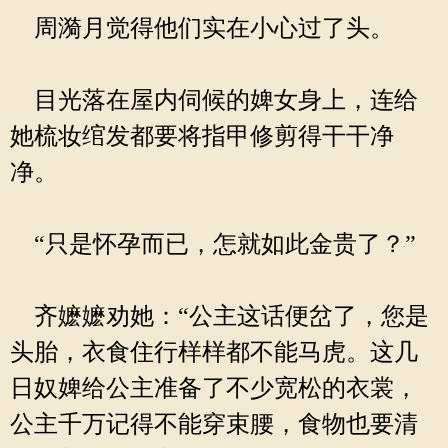
周漪月觉得他们实在小心过了头。
目光落在屋内伺候的婢女身上，连给
她梳妆绾发都要将指甲修剪得干干净
净。
“只是怀孕而已，怎就如此金贵了？”
齐嬷嬷劝她：“公主这话便岔了，您是
头胎，衣食住行样样都不能马虎。这几
日奴婢给公主准备了不少宽松的衣裳，
公主千万记得不能穿束腰，食物也要清