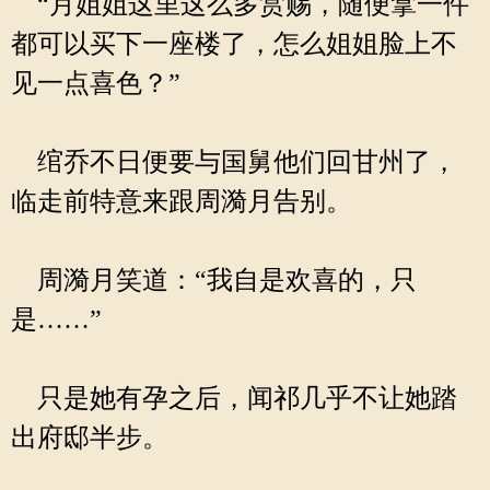
“月姐姐这里这么多赏赐，随便拿一件
都可以买下一座楼了，怎么姐姐脸上不
见一点喜色？”
绾乔不日便要与国舅他们回甘州了，
临走前特意来跟周漪月告别。
周漪月笑道：“我自是欢喜的，只
是……”
只是她有孕之后，闻祁几乎不让她踏
出府邸半步。