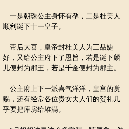
一是朝珠公主身怀有孕，二是杜美人
顺利诞下十一皇子。
帝后大喜，皇帝封杜美人为三品婕
妤，又给公主府下了恩旨，若是诞下麟
儿便封为郡王，若是千金便封为郡主。
公主府上下一派喜气洋洋，皇宫的赏
赐，还有经常各位贵女夫人们的贺礼几
乎要把库房给堆满。