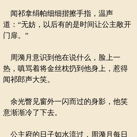
闻祁拿绢帕细细揩擦手指，温声
道：“无妨，以后有的是时间让公主敞开
门扉。”
周漪月意识到他在说什么，脸上一
热，嗔骂着将金丝枕扔到他身上，惹得
闻祁郎声大笑。
余光瞥见窗外一闪而过的身影，他笑
意渐渐冷了下去。
公主府的日子如水流过，周漪月每日