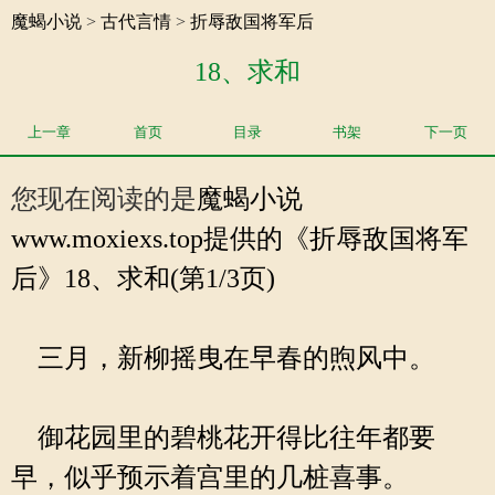
魔蝎小说
>
古代言情
>
折辱敌国将军后
18、求和
上一章
首页
目录
书架
下一页
您现在阅读的是
魔蝎小说
www.moxiexs.top提供的《折辱敌国将军
后》18、求和(第1/3页)
三月，新柳摇曳在早春的煦风中。
御花园里的碧桃花开得比往年都要
早，似乎预示着宫里的几桩喜事。