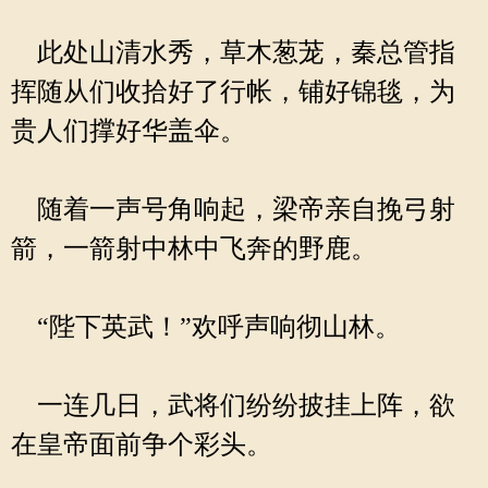
此处山清水秀，草木葱茏，秦总管指
挥随从们收拾好了行帐，铺好锦毯，为
贵人们撑好华盖伞。
随着一声号角响起，梁帝亲自挽弓射
箭，一箭射中林中飞奔的野鹿。
“陛下英武！”欢呼声响彻山林。
一连几日，武将们纷纷披挂上阵，欲
在皇帝面前争个彩头。