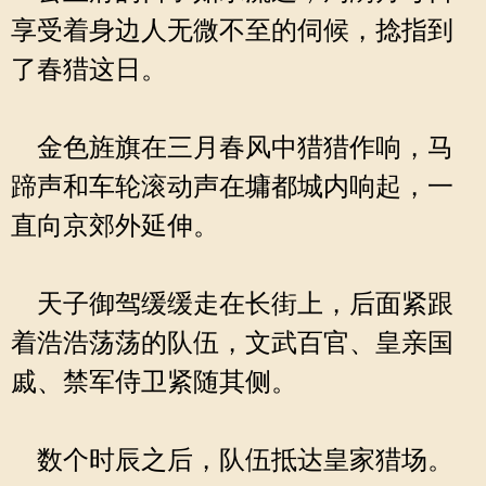
享受着身边人无微不至的伺候，捻指到
了春猎这日。
金色旌旗在三月春风中猎猎作响，马
蹄声和车轮滚动声在墉都城内响起，一
直向京郊外延伸。
天子御驾缓缓走在长街上，后面紧跟
着浩浩荡荡的队伍，文武百官、皇亲国
戚、禁军侍卫紧随其侧。
数个时辰之后，队伍抵达皇家猎场。