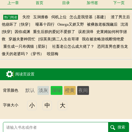
上一章
首页
目录
加书签
下一页
失控
玉涧缠春
伺机上位
怎么是我登基［基建］
渣了男主后
热门阅读
他崩坏了［快穿］
哑幕十四行
Omega又娇又野
被彝族老板觊觎后
沈清
[快穿]
因你成渊
重生后朕的爱妃不爱朕了
误差演绎
史莱姆如何柯学拯
救
穿越夫妻种田忙
[综英美]第二人生在哥谭
我在被攻略游戏断情绝爱
重生成一只布偶猫［星际］
社畜老公怎么成大佬了？
恐同直男也要当龙
傲天的老婆吗？（穿书）
咬甜梅
阅读页设置
默认
淡灰
深绿
橙黄
夜间
背景颜色
小
中
大
字体大小