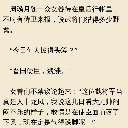
周漪月随一众女眷待在皇后行帐里，
不时有侍卫来报，说武将们猎得多少野
禽。
“今日何人拔得头筹？”
“晋国使臣，魏溱。”
女眷们不禁议论起来：“这位魏将军当
真是人中龙凤，我说这几日看大元帅闷
闷不乐的样子，敢情是在使臣面前落了
下风，现在定是气得跺脚呢。”