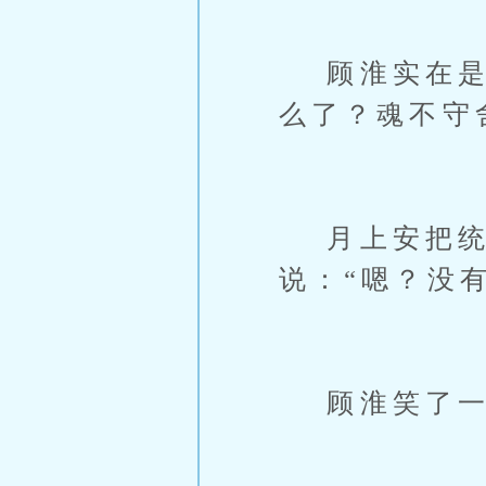
顾淮实在是看
么了？魂不守
月上安把统
说：“嗯？没
顾淮笑了一声