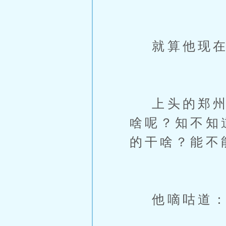
就算他现在
上头的郑州眯
啥呢？知不知
的干啥？能不
他嘀咕道：“