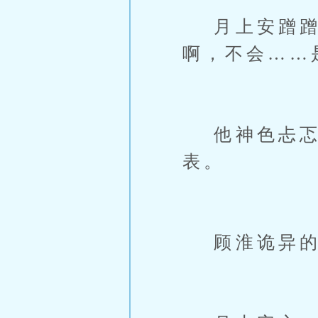
月上安蹭蹭鼻
啊，不会……
他神色忐忑
表。
顾淮诡异的