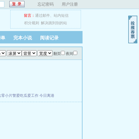
忘记密码
用户注册
留言：
通过邮件
、
站内短信
积分规则
解决跳到别的站
榜单
完本小说
阅读记录
翻页
夜间
六零小片警爱吃瓜爱工作
今日离港