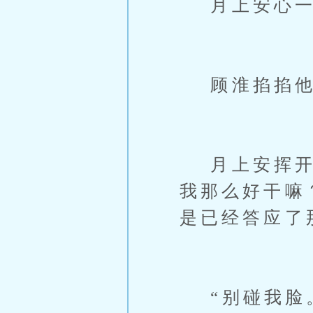
月上安心一沉
顾淮掐掐他的
月上安挥开他
我那么好干嘛
是已经答应了
“别碰我脸