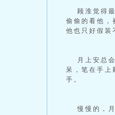
顾淮觉得最近
偷偷的看他，
他也只好假装
月上安总会
呆，笔在手上
手。
慢慢的，月上