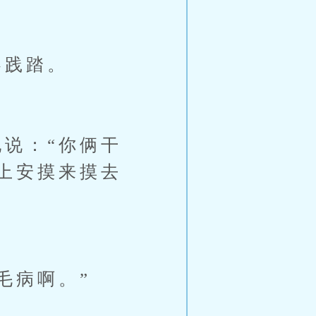
容践踏。
说：“你俩干
上安摸来摸去
毛病啊。”