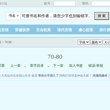
账号：
密码：
蝎小说
搜 索
书名
代言情
穿越快穿
百合耽美
现代言情
虐心甜宠
排行
夏
> 70-80
70-80
荐票
上一章
章节目录
下一章
加入书签
错误/举报
←
→
泽
犬系如何在井闼山生存
春鸢
等你分手很久了
狗狗打排球是种族天赋！
浪漫绝缘体
章