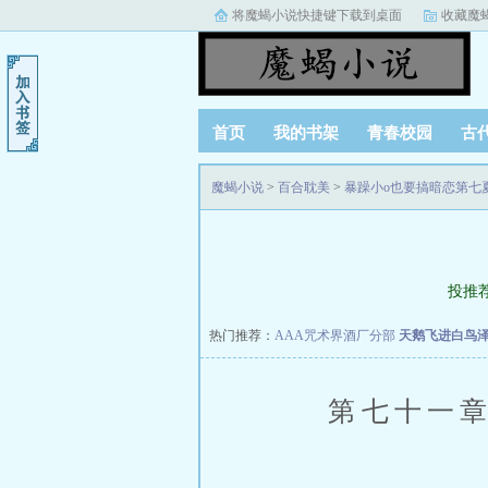
将魔蝎小说快捷键下载到桌面
收藏魔
首页
我的书架
青春校园
古
魔蝎小说
>
百合耽美
>
暴躁小o也要搞暗恋第七
投推
热门推荐：
AAA咒术界酒厂分部
天鹅飞进白鸟
第七十一