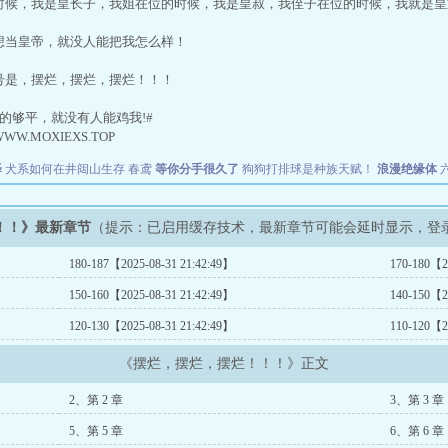
候，我是皇长子，我姐在位的时候，我是皇叔，我侄子在位的时候，我就是皇
当皇帝，就没人能把我怎么样！
是，摆烂，摆烂，摆烂！！！
的够平，就没有人能鸡我!#
WWW.MOXIEXS.TOP
泽
犬系如何在井闼山生存
春鸢
等你分手很久了
狗狗打排球是种族天赋！
浪漫绝缘体
！！》最新章节
（提示：已启用缓存技术，最新章节可能会延时显示，登
180-187【2025-08-31 21:42:49】
170-180【2
150-160【2025-08-31 21:42:49】
140-150【2
120-130【2025-08-31 21:42:49】
110-120【2
《摆烂，摆烂，摆烂！！！》正文
2、第 2 章
3、第 3 章
5、第 5 章
6、第 6 章