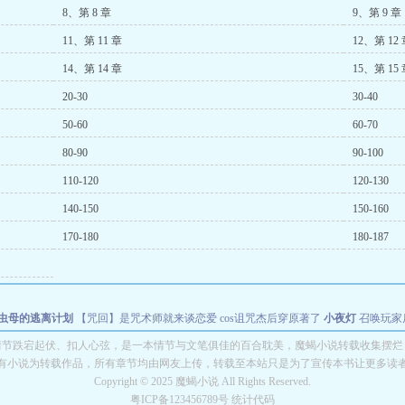
8、第 8 章
9、第 9 章
11、第 11 章
12、第 12
14、第 14 章
15、第 15
20-30
30-40
50-60
60-70
80-90
90-100
110-120
120-130
140-150
150-160
170-180
180-187
虫母的逃离计划
【咒回】是咒术师就来谈恋爱
cos诅咒杰后穿原著了
小夜灯
召唤玩家
圣手
荞麦清清
情节跌宕起伏、扣人心弦，是一本情节与文笔俱佳的百合耽美，魔蝎小说转载收集摆烂
有小说为转载作品，所有章节均由网友上传，转载至本站只是为了宣传本书让更多读
Copyright © 2025 魔蝎小说 All Rights Reserved.
粤ICP备123456789号 统计代码