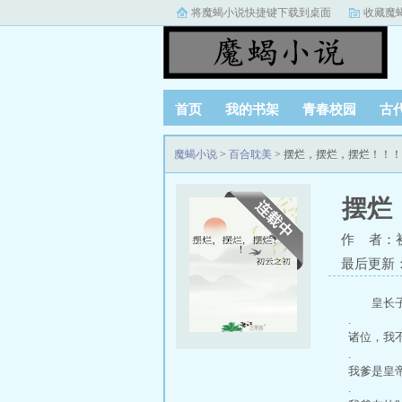
将魔蝎小说快捷键下载到桌面
收藏魔
首页
我的书架
青春校园
古
魔蝎小说
>
百合耽美
> 摆烂，摆烂，摆烂！！
摆烂
作 者：
最后更新：20
皇长子
.
诸位，我不
.
我爹是皇帝
.