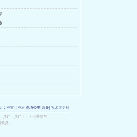
 章
 章
后女神重回神座
高塔公主[西曼]
咒术界男科
，摆烂，摆烂！！！最新章节。
者欣赏。