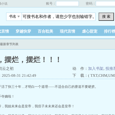
账号：
密码：
蝎小说
搜 索
书名
代言情
穿越快穿
百合耽美
现代言情
虐心甜宠
排行
！最新章节列表
，摆烂，摆烂！！！
初云之初
动 作：
加入书架
,
投推
25-08-31 21:42:49
下 载：( TXT,CHM,UMD,
活了快三十年，才明白一个道理——不适合自己的赛道不要硬挤。
夺嫡啦！
，我姐未来会是皇帝，我侄子未未来还会是皇帝！