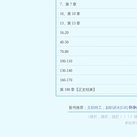
7、第 7 章
10、第 10 章
13、第 13 章
16-20
40-50
70-80
100-110
130-140
160-170
第 188 章【正文结束】
新书推荐：
主职特工，副职训夫[GB]
怀孕
《摆烂，摆烂，摆烂！！！》
本站所