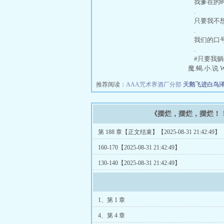
我爹在的时
.
只要我不想
.
我们的口号
.
#只要我躺
魔.蝎.小.说 
推荐阅读：
AAA咒术界酒厂分部
天鹅飞进白鸟
《摆烂，摆烂，摆烂！
第 188 章【正文结束】【2025-08-31 21:42:49】
160-170【2025-08-31 21:42:49】
130-140【2025-08-31 21:42:49】
1、第 1 章
4、第 4 章