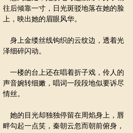
往后倾靠一寸，日光斑驳地落在她的脸
上，映出她的眉眼风华。
身上金缕丝线钩织的云纹边，透着光
泽细碎闪动。
一楼的台上还在唱着折子戏，伶人的
声音婉转细嫩，唱词一段段地似要诉尽
情丝。
她的目光却独独停留在周焰身上，唇
畔勾起一点笑，秦朝云忽而朝前俯身，