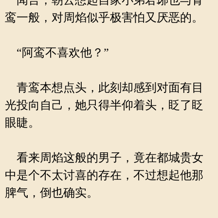
闻言，朝云想起自家小弟君琊也与青
鸾一般，对周焰似乎极害怕又厌恶的。
“阿鸾不喜欢他？”
青鸾本想点头，此刻却感到对面有目
光投向自己，她只得半仰着头，眨了眨
眼睫。
看来周焰这般的男子，竟在都城贵女
中是个不太讨喜的存在，不过想起他那
脾气，倒也确实。