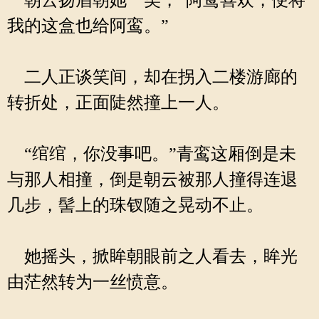
朝云扬眉朝她一笑，“阿鸾喜欢，便将
我的这盒也给阿鸾。”
二人正谈笑间，却在拐入二楼游廊的
转折处，正面陡然撞上一人。
“绾绾，你没事吧。”青鸾这厢倒是未
与那人相撞，倒是朝云被那人撞得连退
几步，髻上的珠钗随之晃动不止。
她摇头，掀眸朝眼前之人看去，眸光
由茫然转为一丝愤意。