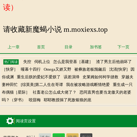
读）
请收藏新魔蝎小说 m.moxiexs.top
上一章
首页
目录
加书签
下一页
失控
伺机上位
怎么是我登基［基建］
渣了男主后他崩坏了
热门阅读
［快穿］
哑幕十四行
Omega又娇又野
被彝族老板觊觎后
沈清[快穿]
因
你成渊
重生后朕的爱妃不爱朕了
误差演绎
史莱姆如何柯学拯救
穿越夫
妻种田忙
[综英美]第二人生在哥谭
我在被攻略游戏断情绝爱
重生成一只
布偶猫［星际］
社畜老公怎么成大佬了？
恐同直男也要当龙傲天的老婆
吗？（穿书）
咬甜梅
耶耶教授揣了死敌银狼的崽
阅读页设置