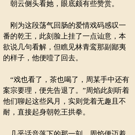
朝云侧头看她，眼底颇有些赞赏。
刚为这段荡气回肠的爱情戏码感叹一
番的乾王，此刻脸上挂了一点讪意，本
欲说几句看解，但瞧见林青鸾那副鄙夷
的样子，他便噎了回去。
“戏也看了，茶也喝了，周某手中还有
案宗要理，便先告退了。”周焰此刻听着
他们聊起这些风月，实则觉着无趣且不
耐，直接起身朝乾王拱拳。
几乎话音落下的那一刻，周焰便迈着