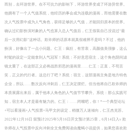
而别，去环游世界。在不可抗力的影响下，环游世界变成了环游异世界。
他拥有了一个人气值系统，他经历的事会成为连载的漫画，而他需要在数
次人气投票中成为人气角色，获得足够的人气值，才能回归原本的世界。
确认过幻影扮演对象的人气也算入总人气值后，仁王假装自己没说过“最
后一次用幻影”这种话。欺诈师的话原本就真假难辨不是吗？不过，他的
扮演，好像出了一点小问题。仁王：疯狂，有苦衷，高颜值美强惨，这么
时髦的设定一定能拿到人气冠军！系统：不好意思宿主，这个角色阴间滤
镜太重了，在这部正义必将战胜邪恶的漫画里……仁王：正直，不苟言
笑，正义的代行者。这总行了吧？系统：宿主，这部漫画主角是地方特色
企业，所以……数次反向冲刺后，仁王决定摆烂。但当他将自己欺诈师的
本质展露出来后，属于他本人角色的人气值节节攀升。系统：那么实践可
知，宿主本人才是最有魅力的。仁王：……闭嘴吧，你！*一个典型论坛
+可以看漫画+人气投票+马甲文的设定，稍微万人迷倾向，仁王杰克苏。
2022年12月16日 留预计2025年5月16日开文预计第25章，6月14日入v 欺
诈师在人气投票中反向冲刺全文免费阅读由魔蝎小说提供，如果您喜欢欺