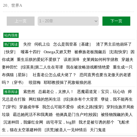
20、世界A
上一页
下一页
站内强推
失控
伺机上位
怎么是我登基［基建］
渣了男主后他崩坏了
热门阅读
［快穿］
哑幕十四行
Omega又娇又野
被彝族老板觊觎后
沈清[快穿]
因
你成渊
重生后朕的爱妃不爱朕了
误差演绎
史莱姆如何柯学拯救
穿越夫
妻种田忙
[综英美]第二人生在哥谭
我在被攻略游戏断情绝爱
重生成一只
布偶猫［星际］
社畜老公怎么成大佬了？
恐同直男也要当龙傲天的老婆
吗？（穿书）
咬甜梅
耶耶教授揣了死敌银狼的崽
索悠然
总裁老公，太撩人！
恶魔霸道宠：宝贝，玩心动
师
推荐阅读
兄总是在打脸
网红猫的悠闲生活
[综]泉奈有个大背景
孽徒，我不能再生
了[穿书]
穿越成华筝
我怎么可能不爱你
成长之路[慢穿]
穿到虫族开局捡
垃圾
霸总她死活不和我离婚
他俩真是门当户对[校园]
被怪物觊觎的美人
沉迷种田，我爆红全网
凶宅寻宝，big胆
我才是被引诱的那个
飞船求
生，猫在太空基建种田
[洪荒]被圣人一见钟情后
天门鬼道