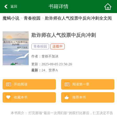
书籍详情
返回
魔蝎小说
>
青春校园
>
欺诈师在人气投票中反向冲刺全文阅
读
欺诈师在人气投票中反向冲刺
青春校园
连载中
作者：
拿铁不加冰
更新：
2025-09-05 23:56:26
最新：
24、世界A
开始阅读
阅读第一章
收藏本书
推荐本书
本书简介： 打完那场“最后一次用幻影”的双打比赛后，仁王决定不告