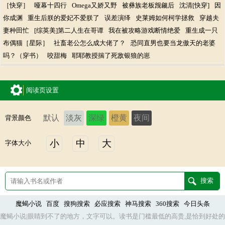
［快穿］
哑幕十四行
Omega又娇又野
被彝族老板觊觎后
沈清[快穿]
因
你成渊
重生后朕的爱妃不爱朕了
误差演绎
史莱姆如何柯学拯救
穿越夫
妻种田忙
[综英美]第二人生在哥谭
我在被攻略游戏断情绝爱
重生成一只
布偶猫［星际］
社畜老公怎么成大佬了？
恐同直男也要当龙傲天的老婆
吗？（穿书）
咬甜梅
耶耶教授揣了死敌银狼的崽
阅读页设置
默认
淡灰
深绿
橙黄
夜间
背景颜色
小
中
大
字体大小
魔蝎小说
百度
搜狗搜索
必应搜索
神马搜索
360搜索
今日头条
魔蝎小说|眼睛到不了的地方，文字可以。读书是门槛最低的高贵,是恰到好处的