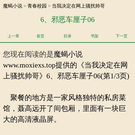
魔蝎小说
>
青春校园
>
当我决定在网上骚扰帅哥
6、邪恶车厘子06
上一章
首页
目录
书架
下一页
您现在阅读的是
魔蝎小说
www.moxiexs.top提供的《当我决定在网
上骚扰帅哥》6、邪恶车厘子06(第1/3页)
聚餐的地方是一家风格独特的私房菜
馆，聂高远开了间包厢，里面有一块巨
大的高清液晶屏。