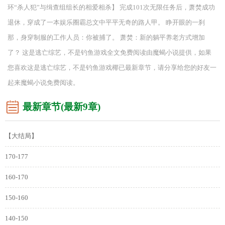
环“杀人犯”与缉查组组长的相爱相杀】 完成101次无限任务后，萧焚成功
退休，穿成了一本娱乐圈霸总文中平平无奇的路人甲。 睁开眼的一刹
那，身穿制服的工作人员：你被捕了。 萧焚：新的躺平养老方式增加
了？ 这是逃亡综艺，不是钓鱼游戏全文免费阅读由魔蝎小说提供，如果
您喜欢这是逃亡综艺，不是钓鱼游戏椰已最新章节，请分享给您的好友一
起来魔蝎小说免费阅读。
最新章节(最新9章)
【大结局】
170-177
160-170
150-160
140-150