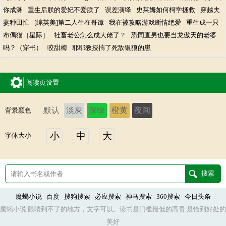
你成渊
重生后朕的爱妃不爱朕了
误差演绎
史莱姆如何柯学拯救
穿越夫
妻种田忙
[综英美]第二人生在哥谭
我在被攻略游戏断情绝爱
重生成一只
布偶猫［星际］
社畜老公怎么成大佬了？
恐同直男也要当龙傲天的老婆
吗？（穿书）
咬甜梅
耶耶教授揣了死敌银狼的崽
阅读页设置
默认
淡灰
深绿
橙黄
夜间
背景颜色
小
中
大
字体大小
魔蝎小说
百度
搜狗搜索
必应搜索
神马搜索
360搜索
今日头条
魔蝎小说|眼睛到不了的地方，文字可以。读书是门槛最低的高贵,是恰到好处的
美好