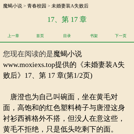
魔蝎小说
>
青春校园
>
未婚妻装A失败后
17、第 17 章
上一章
首页
目录
书架
下一页
您现在阅读的是
魔蝎小说
www.moxiexs.top提供的《未婚妻装A失
败后》17、第 17 章(第1/2页)
唐澄也为自己叫碗面，坐在黄毛对
面，高饱和的红色塑料椅子与唐澄这身
衬衫西裤格外不搭，但没人在意这些，
黄毛不拒绝，只是低头吃剩下的面。