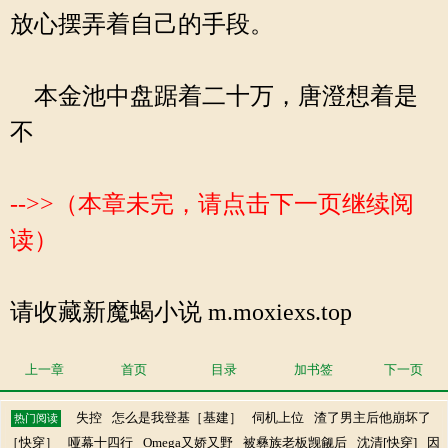
放心摆弄着自己的手段。
本金池中盘踞着二十万，唐澄想着是
不
-->>（本章未完，请点击下一页继续阅
读）
请收藏新魔蝎小说 m.moxiexs.top
上一章
首页
目录
加书签
下一页
失控
怎么是我登基［基建］
伺机上位
渣了男主后他崩坏了
热门阅读
［快穿］
哑幕十四行
Omega又娇又野
被彝族老板觊觎后
沈清[快穿]
因