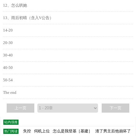
12、怎么哄她
13、雨后初晴（含入V公告）
14-20
20-30
30-40
40-50
50-54
The end
上一页
下一页
站内强推
失控
伺机上位
怎么是我登基［基建］
渣了男主后他崩坏了
热门阅读