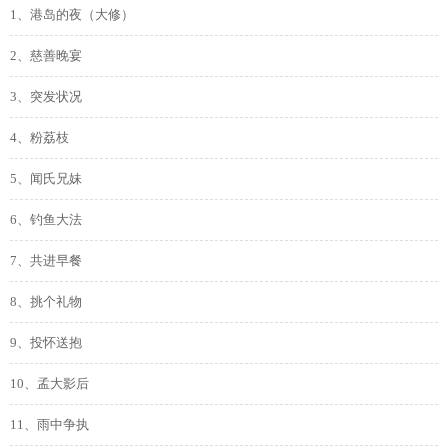
1、港岛的夜（大修）
2、慈善晚宴
3、突发状况
4、粉荔枝
5、闻氏兄妹
6、钓鱼大法
7、共进早餐
8、挑个礼物
9、投怀送抱
10、孟大影后
11、雨中争执