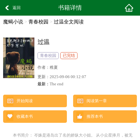
书籍详情
返回
魔蝎小说
>
青春校园
>
过温全文阅读
过温
青春校园
已完结
作者：
稚夏
更新：
2025-09-06 00:12:07
最新：
The end
开始阅读
阅读第一章
收藏本书
推荐本书
本书简介： 岑姝是港岛出了名的娇纵大小姐。 从小众星捧月，被无