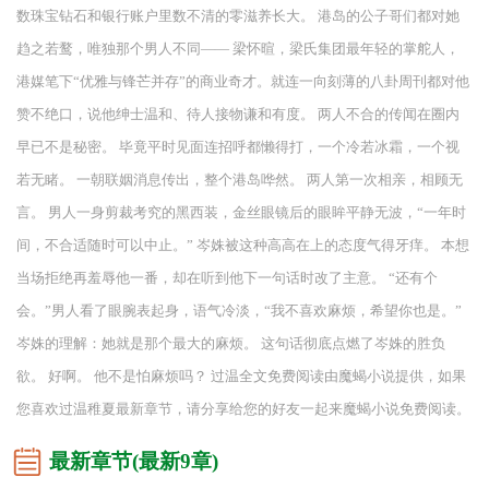
数珠宝钻石和银行账户里数不清的零滋养长大。 港岛的公子哥们都对她
趋之若鹜，唯独那个男人不同—— 梁怀暄，梁氏集团最年轻的掌舵人，
港媒笔下“优雅与锋芒并存”的商业奇才。就连一向刻薄的八卦周刊都对他
赞不绝口，说他绅士温和、待人接物谦和有度。 两人不合的传闻在圈内
早已不是秘密。 毕竟平时见面连招呼都懒得打，一个冷若冰霜，一个视
若无睹。 一朝联姻消息传出，整个港岛哗然。 两人第一次相亲，相顾无
言。 男人一身剪裁考究的黑西装，金丝眼镜后的眼眸平静无波，“一年时
间，不合适随时可以中止。” 岑姝被这种高高在上的态度气得牙痒。 本想
当场拒绝再羞辱他一番，却在听到他下一句话时改了主意。 “还有个
会。”男人看了眼腕表起身，语气冷淡，“我不喜欢麻烦，希望你也是。”
岑姝的理解：她就是那个最大的麻烦。 这句话彻底点燃了岑姝的胜负
欲。 好啊。 他不是怕麻烦吗？ 过温全文免费阅读由魔蝎小说提供，如果
您喜欢过温稚夏最新章节，请分享给您的好友一起来魔蝎小说免费阅读。
最新章节(最新9章)