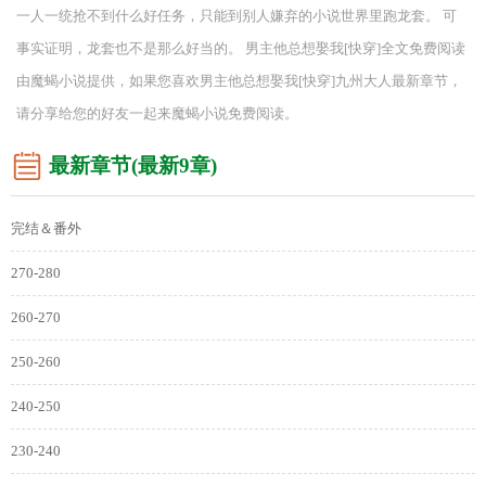
一人一统抢不到什么好任务，只能到别人嫌弃的小说世界里跑龙套。 可
事实证明，龙套也不是那么好当的。 男主他总想娶我[快穿]全文免费阅读
由魔蝎小说提供，如果您喜欢男主他总想娶我[快穿]九州大人最新章节，
请分享给您的好友一起来魔蝎小说免费阅读。
最新章节(最新9章)
完结＆番外
270-280
260-270
250-260
240-250
230-240