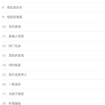
8、我也喜欢你
9、电影院偶遇
10、背后真相
11、新婚入洞房
12、回门见血
13、震惊的发现
14、找到线索
15、他不是真男人
16、一夜温存
17、为孩子着想
18、怀瑾握瑜