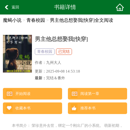
书籍详情
返回
魔蝎小说
>
青春校园
>
男主他总想娶我[快穿]全文阅读
男主他总想娶我[快穿]
青春校园
已完结
作者：
九州大人
更新：
2025-09-08 14:53:18
最新：
完结＆番外
开始阅读
阅读第一章
收藏本书
推荐本书
本书简介： 荣珍意外去世，绑定一个刚出厂的小系统。 萌新初期，