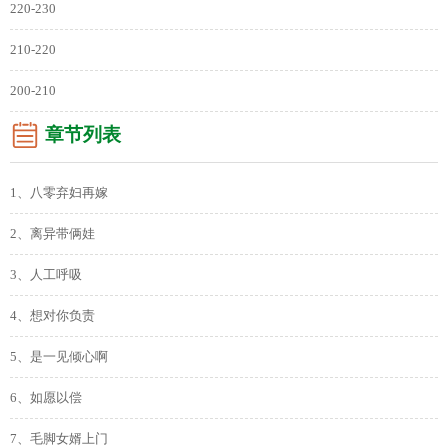
220-230
210-220
200-210
章节列表
1、八零弃妇再嫁
2、离异带俩娃
3、人工呼吸
4、想对你负责
5、是一见倾心啊
6、如愿以偿
7、毛脚女婿上门