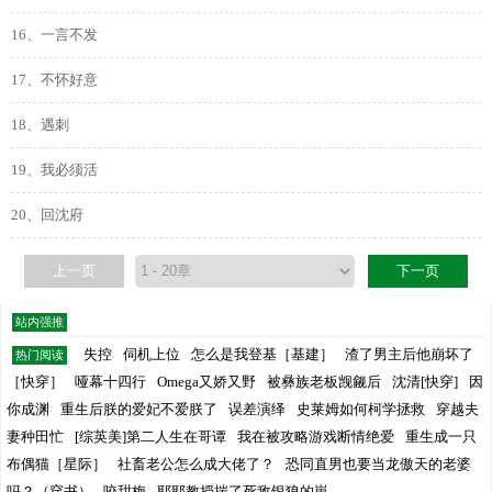
16、一言不发
17、不怀好意
18、遇刺
19、我必须活
20、回沈府
上一页
下一页
站内强推
失控
伺机上位
怎么是我登基［基建］
渣了男主后他崩坏了
热门阅读
［快穿］
哑幕十四行
Omega又娇又野
被彝族老板觊觎后
沈清[快穿]
因
你成渊
重生后朕的爱妃不爱朕了
误差演绎
史莱姆如何柯学拯救
穿越夫
妻种田忙
[综英美]第二人生在哥谭
我在被攻略游戏断情绝爱
重生成一只
布偶猫［星际］
社畜老公怎么成大佬了？
恐同直男也要当龙傲天的老婆