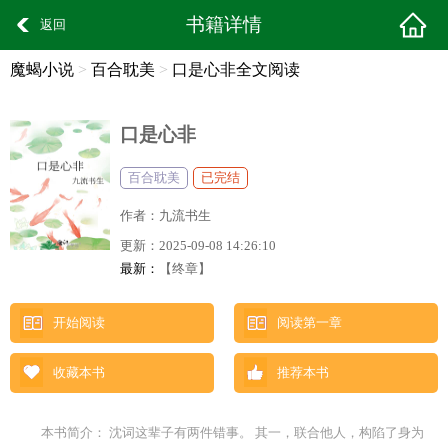
书籍详情
返回
魔蝎小说
>
百合耽美
>
口是心非全文阅读
口是心非
百合耽美
已完结
作者：
九流书生
更新：
2025-09-08 14:26:10
最新：
【终章】
开始阅读
阅读第一章
收藏本书
推荐本书
本书简介： 沈词这辈子有两件错事。 其一，联合他人，构陷了身为