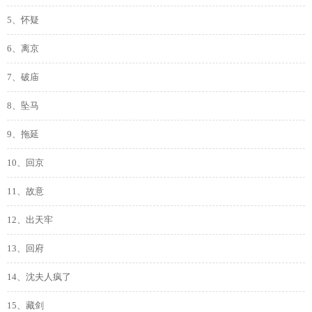
5、怀疑
6、离京
7、破庙
8、坠马
9、拖延
10、回京
11、故意
12、出天牢
13、回府
14、沈夫人疯了
15、藏剑