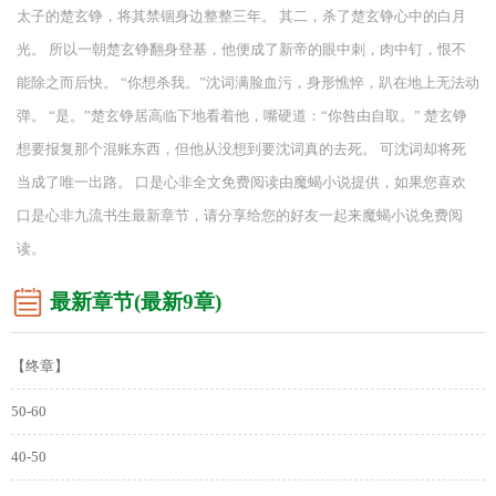
太子的楚玄铮，将其禁锢身边整整三年。 其二，杀了楚玄铮心中的白月
光。 所以一朝楚玄铮翻身登基，他便成了新帝的眼中刺，肉中钉，恨不
能除之而后快。 “你想杀我。”沈词满脸血污，身形憔悴，趴在地上无法动
弹。 “是。”楚玄铮居高临下地看着他，嘴硬道：“你咎由自取。” 楚玄铮
想要报复那个混账东西，但他从没想到要沈词真的去死。 可沈词却将死
当成了唯一出路。 口是心非全文免费阅读由魔蝎小说提供，如果您喜欢
口是心非九流书生最新章节，请分享给您的好友一起来魔蝎小说免费阅
读。
最新章节(最新9章)
【终章】
50-60
40-50