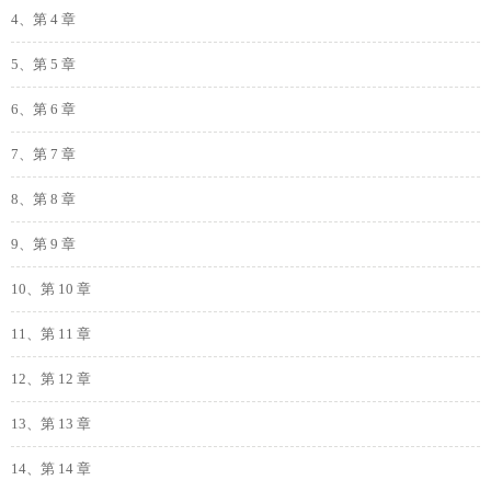
4、第 4 章
5、第 5 章
6、第 6 章
7、第 7 章
8、第 8 章
9、第 9 章
10、第 10 章
11、第 11 章
12、第 12 章
13、第 13 章
14、第 14 章