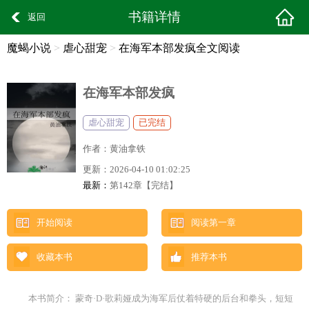
书籍详情
返回
魔蝎小说
>
虐心甜宠
>
在海军本部发疯全文阅读
在海军本部发疯
虐心甜宠
已完结
作者：
黄油拿铁
更新：
2026-04-10 01:02:25
最新：
第142章【完结】
开始阅读
阅读第一章
收藏本书
推荐本书
本书简介： 蒙奇·D·歌莉娅成为海军后仗着特硬的后台和拳头，短短