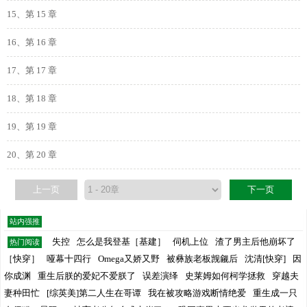
15、第 15 章
16、第 16 章
17、第 17 章
18、第 18 章
19、第 19 章
20、第 20 章
上一页
下一页
站内强推
失控
怎么是我登基［基建］
伺机上位
渣了男主后他崩坏了
热门阅读
［快穿］
哑幕十四行
Omega又娇又野
被彝族老板觊觎后
沈清[快穿]
因
你成渊
重生后朕的爱妃不爱朕了
误差演绎
史莱姆如何柯学拯救
穿越夫
妻种田忙
[综英美]第二人生在哥谭
我在被攻略游戏断情绝爱
重生成一只