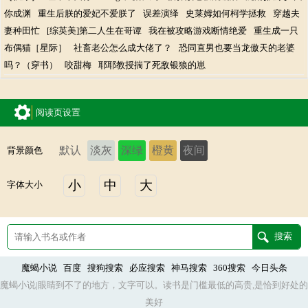
你成渊
重生后朕的爱妃不爱朕了
误差演绎
史莱姆如何柯学拯救
穿越夫
妻种田忙
[综英美]第二人生在哥谭
我在被攻略游戏断情绝爱
重生成一只
布偶猫［星际］
社畜老公怎么成大佬了？
恐同直男也要当龙傲天的老婆
吗？（穿书）
咬甜梅
耶耶教授揣了死敌银狼的崽
阅读页设置
默认
淡灰
深绿
橙黄
夜间
背景颜色
小
中
大
字体大小
魔蝎小说
百度
搜狗搜索
必应搜索
神马搜索
360搜索
今日头条
魔蝎小说|眼睛到不了的地方，文字可以。读书是门槛最低的高贵,是恰到好处的
美好