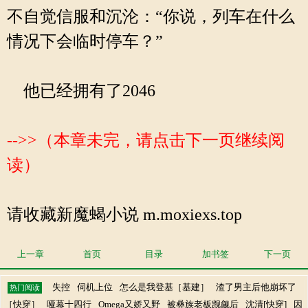
不自觉信服和沉沦：“你说，列车在什么
情况下会临时停车？”
他已经拥有了2046
-->>（本章未完，请点击下一页继续阅
读）
请收藏新魔蝎小说 m.moxiexs.top
上一章
首页
目录
加书签
下一页
失控
伺机上位
怎么是我登基［基建］
渣了男主后他崩坏了
热门阅读
［快穿］
哑幕十四行
Omega又娇又野
被彝族老板觊觎后
沈清[快穿]
因