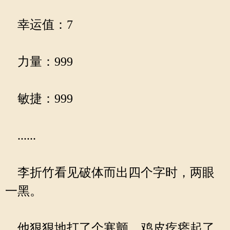
幸运值：7
力量：999
敏捷：999
......
李折竹看见破体而出四个字时，两眼
一黑。
他狠狠地打了个寒颤，鸡皮疙瘩起了