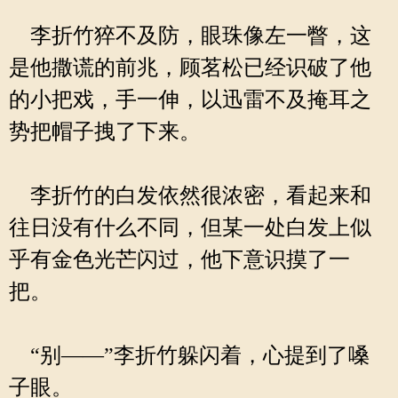
李折竹猝不及防，眼珠像左一瞥，这
是他撒谎的前兆，顾茗松已经识破了他
的小把戏，手一伸，以迅雷不及掩耳之
势把帽子拽了下来。
李折竹的白发依然很浓密，看起来和
往日没有什么不同，但某一处白发上似
乎有金色光芒闪过，他下意识摸了一
把。
“别——”李折竹躲闪着，心提到了嗓
子眼。