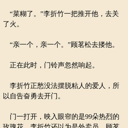
“菜糊了。”李折竹一把推开他，去关
了火。
“亲一个，亲一个。”顾茗松去搂他。
正在此时，门铃声忽然响起。
李折竹正愁没法摆脱粘人的爱人，所
以自告奋勇去开门。
门一打开，映入眼帘的是99朵热烈的
玫瑰花，李折竹还以为是外卖员，顾茗