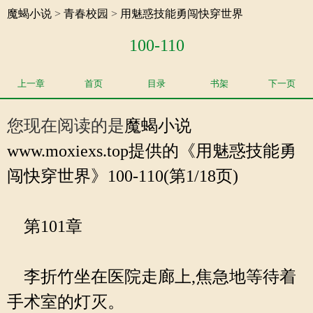
魔蝎小说
>
青春校园
>
用魅惑技能勇闯快穿世界
100-110
上一章
首页
目录
书架
下一页
您现在阅读的是
魔蝎小说
www.moxiexs.top提供的《用魅惑技能勇
闯快穿世界》100-110(第1/18页)
第101章
李折竹坐在医院走廊上,焦急地等待着
手术室的灯灭。