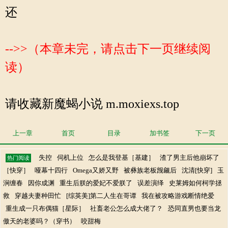
还
-->>（本章未完，请点击下一页继续阅
读）
请收藏新魔蝎小说 m.moxiexs.top
上一章
首页
目录
加书签
下一页
失控
伺机上位
怎么是我登基［基建］
渣了男主后他崩坏了
热门阅读
［快穿］
哑幕十四行
Omega又娇又野
被彝族老板觊觎后
沈清[快穿]
玉
涧缠春
因你成渊
重生后朕的爱妃不爱朕了
误差演绎
史莱姆如何柯学拯
救
穿越夫妻种田忙
[综英美]第二人生在哥谭
我在被攻略游戏断情绝爱
重生成一只布偶猫［星际］
社畜老公怎么成大佬了？
恐同直男也要当龙
傲天的老婆吗？（穿书）
咬甜梅