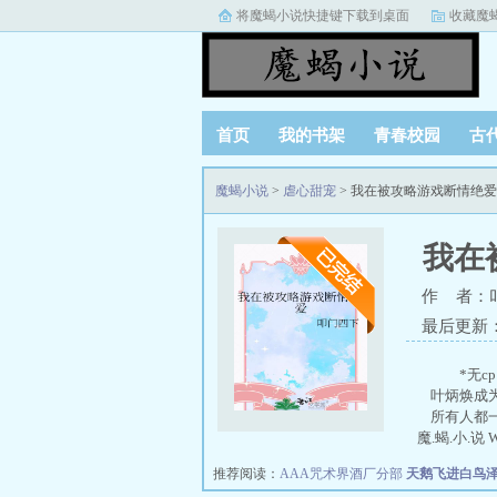
将魔蝎小说快捷键下载到桌面
收藏魔
首页
我的书架
青春校园
古
魔蝎小说
>
虐心甜宠
> 我在被攻略游戏断情绝
我在
作 者：
最后更新：20
*无c
叶炳焕成为
所有人都一
魔.蝎.小.说 
推荐阅读：
AAA咒术界酒厂分部
天鹅飞进白鸟