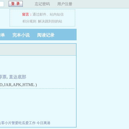
忘记密码
用户注册
留言：
通过邮件
、
站内短信
积分规则
解决跳到别的站
榜单
完本小说
阅读记录
荐票
,
直达底部
JAR,APK,HTML )
六零小片警爱吃瓜爱工作
今日离港