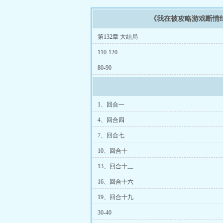
《我在被攻略游戏断情
第132章 大结局
110-120
80-90
1、回合一
4、回合四
7、回合七
10、回合十
13、回合十三
16、回合十六
19、回合十九
30-40