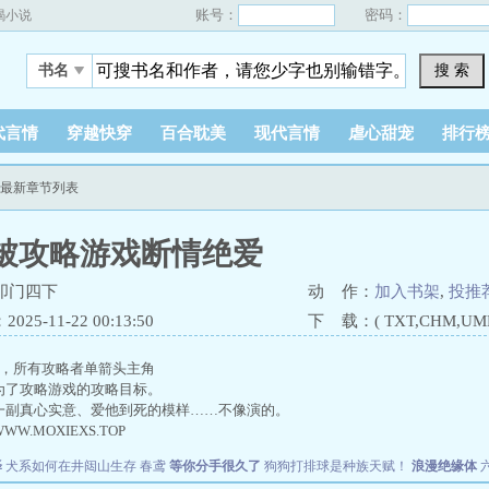
账号：
密码：
蝎小说
搜 索
书名
代言情
穿越快穿
百合耽美
现代言情
虐心甜宠
排行
爱最新章节列表
被攻略游戏断情绝爱
叩门四下
动 作：
加入书架
,
投推
25-11-22 00:13:50
下 载：( TXT,CHM,UMD,
p，所有攻略者单箭头主角
了攻略游戏的攻略目标。
副真心实意、爱他到死的模样……不像演的。
WWW.MOXIEXS.TOP
泽
犬系如何在井闼山生存
春鸢
等你分手很久了
狗狗打排球是种族天赋！
浪漫绝缘体