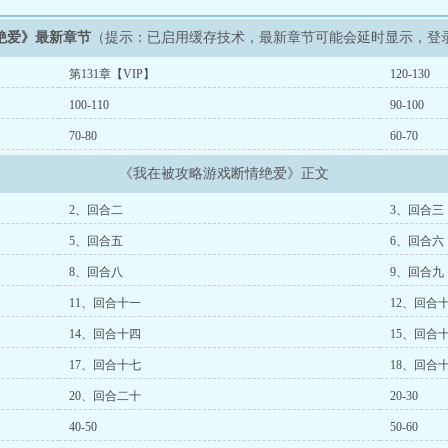
绝爱》最新章节
（提示：已启用缓存技术，最新章节可能会延时显示，登
第131章【VIP】
120-130
100-110
90-100
70-80
60-70
《我在被攻略游戏断情绝爱》正文
2、回合二
3、回合三
5、回合五
6、回合六
8、回合八
9、回合九
11、回合十一
12、回合
14、回合十四
15、回合
17、回合十七
18、回合
20、回合二十
20-30
40-50
50-60