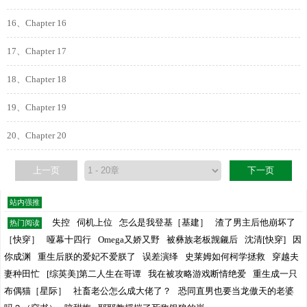
16、Chapter 16
17、Chapter 17
18、Chapter 18
19、Chapter 19
20、Chapter 20
上一页
下一页
站内强推
失控
伺机上位
怎么是我登基［基建］
渣了男主后他崩坏了
热门阅读
［快穿］
哑幕十四行
Omega又娇又野
被彝族老板觊觎后
沈清[快穿]
因
你成渊
重生后朕的爱妃不爱朕了
误差演绎
史莱姆如何柯学拯救
穿越夫
妻种田忙
[综英美]第二人生在哥谭
我在被攻略游戏断情绝爱
重生成一只
布偶猫［星际］
社畜老公怎么成大佬了？
恐同直男也要当龙傲天的老婆