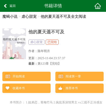
书籍详情
返回
魔蝎小说
>
虐心甜宠
>
他的夏天遥不可及全文阅读
他的夏天遥不可及
虐心甜宠
已完结
作者：
陈年明月
更新：
2025-11-04 23:57:37
最新：
第123章【完结】
开始阅读
阅读第一章
收藏本书
推荐本书
本书简介： 1.姐弟恋，青梅竹马 2.疯批系深情男主 vs三观不正冷感女