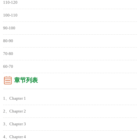
110-120
100-110
90-100
80-90
70-80
60-70
章节列表
1、Chapter 1
2、Chapter 2
3、Chapter 3
4、Chapter 4