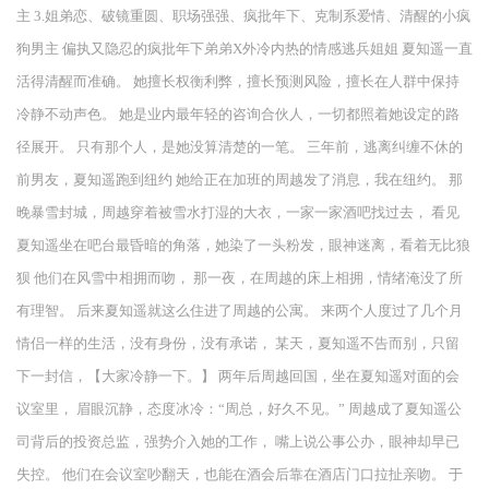
主 3.姐弟恋、破镜重圆、职场强强、疯批年下、克制系爱情、清醒的小疯
狗男主 偏执又隐忍的疯批年下弟弟X外冷内热的情感逃兵姐姐 夏知遥一直
活得清醒而准确。 她擅长权衡利弊，擅长预测风险，擅长在人群中保持
冷静不动声色。 她是业内最年轻的咨询合伙人，一切都照着她设定的路
径展开。 只有那个人，是她没算清楚的一笔。 三年前，逃离纠缠不休的
前男友，夏知遥跑到纽约 她给正在加班的周越发了消息，我在纽约。 那
晚暴雪封城，周越穿着被雪水打湿的大衣，一家一家酒吧找过去， 看见
夏知遥坐在吧台最昏暗的角落，她染了一头粉发，眼神迷离，看着无比狼
狈 他们在风雪中相拥而吻， 那一夜，在周越的床上相拥，情绪淹没了所
有理智。 后来夏知遥就这么住进了周越的公寓。 来两个人度过了几个月
情侣一样的生活，没有身份，没有承诺， 某天，夏知遥不告而别，只留
下一封信，【大家冷静一下。】 两年后周越回国，坐在夏知遥对面的会
议室里， 眉眼沉静，态度冰冷：“周总，好久不见。” 周越成了夏知遥公
司背后的投资总监，强势介入她的工作， 嘴上说公事公办，眼神却早已
失控。 他们在会议室吵翻天，也能在酒会后靠在酒店门口拉扯亲吻。 于