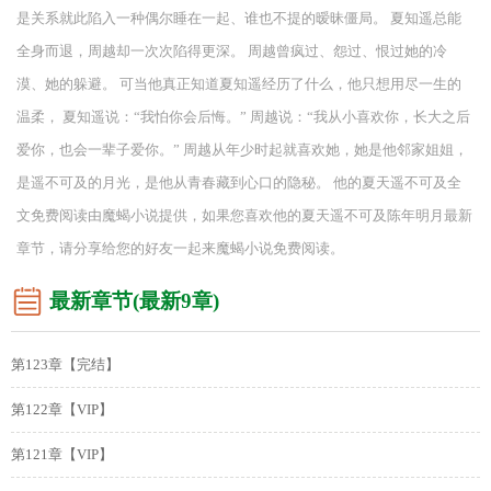
是关系就此陷入一种偶尔睡在一起、谁也不提的暧昧僵局。 夏知遥总能
全身而退，周越却一次次陷得更深。 周越曾疯过、怨过、恨过她的冷
漠、她的躲避。 可当他真正知道夏知遥经历了什么，他只想用尽一生的
温柔， 夏知遥说：“我怕你会后悔。” 周越说：“我从小喜欢你，长大之后
爱你，也会一辈子爱你。” 周越从年少时起就喜欢她，她是他邻家姐姐，
是遥不可及的月光，是他从青春藏到心口的隐秘。 他的夏天遥不可及全
文免费阅读由魔蝎小说提供，如果您喜欢他的夏天遥不可及陈年明月最新
章节，请分享给您的好友一起来魔蝎小说免费阅读。
最新章节(最新9章)
第123章【完结】
第122章【VIP】
第121章【VIP】