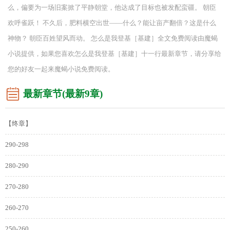
么，偏要为一场旧案掀了平静朝堂，他达成了目标也被发配蛮疆。 朝臣
欢呼雀跃！ 不久后，肥料横空出世——什么？能让亩产翻倍？这是什么
神物？ 朝臣百姓望风而动。 怎么是我登基［基建］全文免费阅读由魔蝎
小说提供，如果您喜欢怎么是我登基［基建］十一行最新章节，请分享给
您的好友一起来魔蝎小说免费阅读。
最新章节(最新9章)
【终章】
290-298
280-290
270-280
260-270
250-260