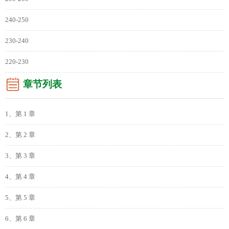
240-250
230-240
220-230
章节列表
1、第 1 章
2、第 2 章
3、第 3 章
4、第 4 章
5、第 5 章
6、第 6 章