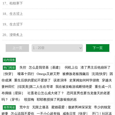
17、枯枝寒下
18、生古涩上
19、生古涩下
20、浸骨炙上
上一页
下一页
站内强推
失控
怎么是我登基［基建］
伺机上位
渣了男主后他崩坏了
热门阅读
［快穿］
哑幕十四行
Omega又娇又野
被彝族老板觊觎后
沈清[快穿]
因
你成渊
重生后朕的爱妃不爱朕了
误差演绎
史莱姆如何柯学拯救
穿越夫
妻种田忙
[综英美]第二人生在哥谭
我在被攻略游戏断情绝爱
重生成一只
布偶猫［星际］
社畜老公怎么成大佬了？
恐同直男也要当龙傲天的老婆
吗？（穿书）
咬甜梅
耶耶教授揣了死敌银狼的崽
荒中古
无限之僵圣
蜜婚霸爱：傲娇男神深深宠
帝少的独宠
推荐阅读
娇妻
怎么说我不爱你
一不小心超有钱
咸鱼日常［快穿］
开门！社区送