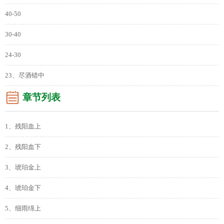
40-50
30-40
24-30
23、尽酒错中
章节列表
1、残阳血上
2、残阳血下
3、琥珀金上
4、琥珀金下
5、细雨绵上