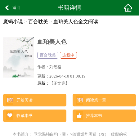
书籍详情
返回
魔蝎小说
>
百合耽美
>
血珀美人色全文阅读
血珀美人色
百合耽美
连载中
作者：
刘笔格
更新：
2026-04-10 01:00:19
最新：
【正文完】
开始阅读
阅读第一章
收藏本书
推荐本书
本书简介： 乖觉温钝白狗（受）×凶狠爆炸黑猫（攻） [虚假的权