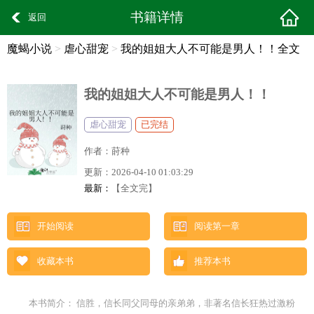
书籍详情
返回
魔蝎小说
>
虐心甜宠
>
我的姐姐大人不可能是男人！！全文
阅读
我的姐姐大人不可能是男人！！
虐心甜宠
已完结
作者：
莳种
更新：
2026-04-10 01:03:29
最新：
【全文完】
开始阅读
阅读第一章
收藏本书
推荐本书
本书简介： 信胜，信长同父同母的亲弟弟，非著名信长狂热过激粉