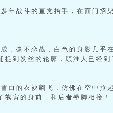
年战斗的直觉抬手，在面门招架
，毫不恋战，白色的身影几乎在
捕捉到发丝的轮廓，顾淮人已经到
白的衣袂翩飞，仿佛在空中拉起
了熊寅的身前，和后者拳脚相接！