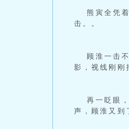
熊寅全凭着多
击。。
顾淮一击不成
影，视线刚刚
再一眨眼，雪
声，顾淮又到