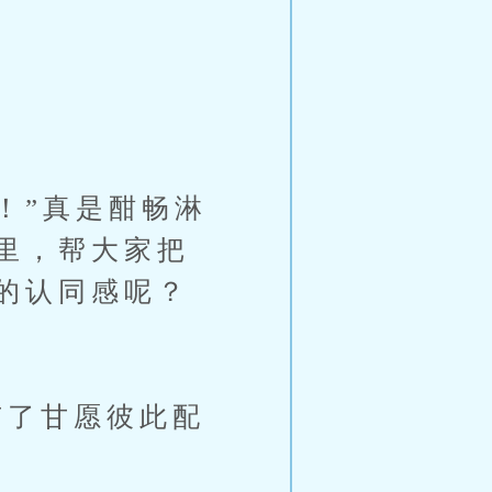
！”真是酣畅淋
里，帮大家把
的认同感呢？
了甘愿彼此配