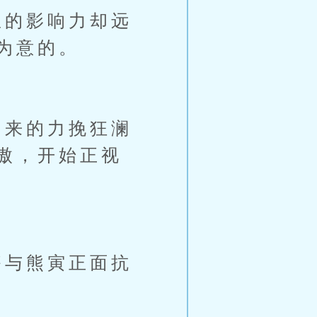
的影响力却远
为意的。
来的力挽狂澜
傲，开始正视
与熊寅正面抗