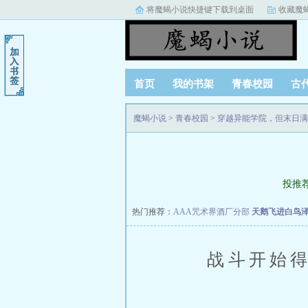
将魔蝎小说快捷键下载到桌面
收藏魔
首页
我的书架
青春校园
古
魔蝎小说
>
青春校园
>
穿越异能学院，但末日满
投推
热门推荐：
AAA咒术界酒厂分部
天鹅飞进白鸟
战斗开始得