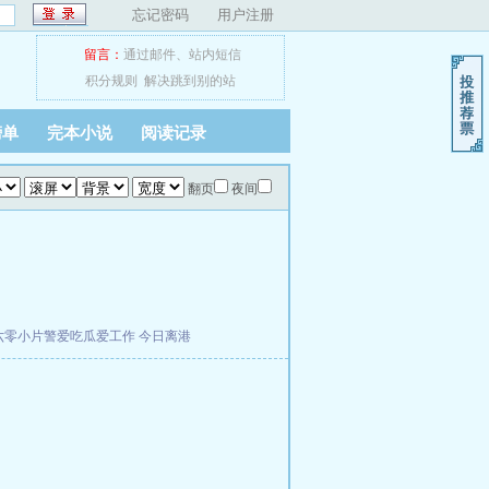
忘记密码
用户注册
留言：
通过邮件
、
站内短信
积分规则
解决跳到别的站
榜单
完本小说
阅读记录
翻页
夜间
六零小片警爱吃瓜爱工作
今日离港