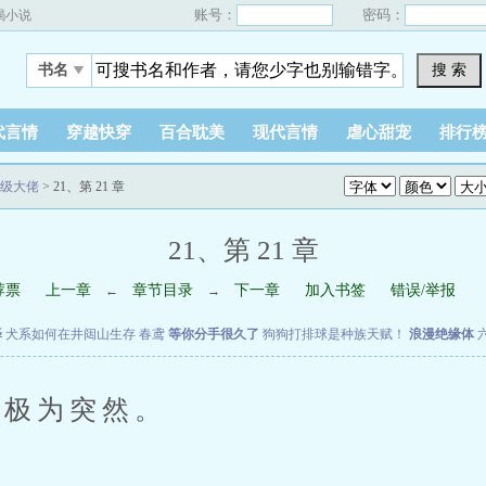
账号：
密码：
蝎小说
搜 索
书名
代言情
穿越快穿
百合耽美
现代言情
虐心甜宠
排行
级大佬
> 21、第 21 章
21、第 21 章
荐票
上一章
章节目录
下一章
加入书签
错误/举报
←
→
泽
犬系如何在井闼山生存
春鸢
等你分手很久了
狗狗打排球是种族天赋！
浪漫绝缘体
极为突然。