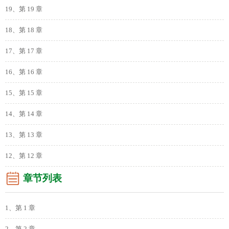
19、第 19 章
18、第 18 章
17、第 17 章
16、第 16 章
15、第 15 章
14、第 14 章
13、第 13 章
12、第 12 章
章节列表
1、第 1 章