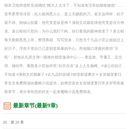
锦衣卫指挥使听见他嘀咕“顾大人太冷了，不知道有没有姑娘敢嫁他”……
皇帝萧景琰冷笑：此人能洞悉人心，是上天赐朕的刀。崔文远摔杯：此子
留不得。陆镇山拍案：他究竟是妖是神？满朝文武都在猜他究竟是何方神
圣。裴云昭却只想问：为什么我打个盹，你们看我的眼神就变了？裴云昭
每天勤勤恳恳上班，整理典籍、写写贺表，只想当个九品小官让姐姐过上
好日子。浑然不觉自己已是朝堂风暴的中心。而他随口泄露的那些“天
机”，把他从礼部主簿一路推向朝堂漩涡中心——查盐政、平藩王、定北
境、辅幼帝。看憨直小官如何凭“自言自语”走上人生巅峰。#读心但自己
不知道 #满朝文武都麻了 #从九品到首辅 #朝堂权谋爽文 # 女首辅宠妻日
常全文免费阅读由魔蝎小说提供，如果您喜欢女首辅宠妻日常岁岁明美最
新章节，请分享给您的好友一起来魔蝎小说免费阅读。
最新章节(最新9章)
20、第 20 章