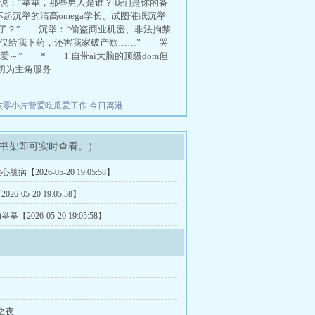
说：“举举，那些男人是谁？我们是你的备
沉举的清高omega学长、试图催眠沉举
我了？” 沉举：“偷盗商业机密、非法拘禁
不仅给我下药，还害我家破产欸……” 哭
～” * 1.自带ai大脑的顶级dom但
一切为主角服务
六零小片警爱吃瓜爱工作
今日离港
书架即可实时查看。）
脏病【2026-05-20 19:05:58】
26-05-20 19:05:58】
【2026-05-20 19:05:58】
之夜