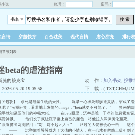
账号：
密码：
蝎小说
搜 索
书名
代言情
穿越快穿
百合耽美
现代言情
虐心甜宠
排行
最新章节列表
迷beta的虐渣指南
新腌的赖克宝
动 作：
加入书架
,
投推
26-05-20 19:05:58
下 载：( TXT,CHM,UMD,
哭包攻】 求死是硅基生物的天性。 沉举一心求死却惨遭复活，穿成了渣受
呢？”沉举轻笑，看着地上发情的omega，“beta就更不可能了。” 换来的却
抬手就能碾压他们的神秘大佬。 在beta眼里，沉举是唯一干净的信息素空窗
高贵神祇。 他们发了疯让沉举染上自己的颜色，将他拉入深渊沉沦至死。
了眼眶挤出两滴眼泪：“对、对不起＞人＜” 路过的大佬被会心一击——这个
？” —— 沉举靠着哭哭成为了大佬的小情人，在一心求死的路上吸引到了