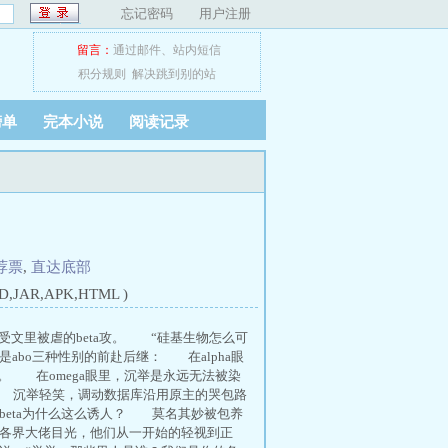
忘记密码
用户注册
留言：
通过邮件
、
站内短信
积分规则
解决跳到别的站
榜单
完本小说
阅读记录
荐票
,
直达底部
JAR,APK,HTML )
文里被虐的beta攻。 “硅基生物怎么可
是abo三种性别的前赴后继： 在alpha眼
。 在omega眼里，沉举是永远无法被染
 沉举轻笑，调动数据库沿用原主的哭包路
beta为什么这么诱人？ 莫名其妙被包养
各界大佬目光，他们从一开始的轻视到正