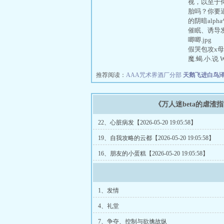
视，以至于
胎吗？你要
的阴暗al
催眠、诱导
唧唧.jp
假哭包攻x母
魔.蝎.小.说 
推荐阅读：
AAA咒术界酒厂分部
天鹅飞进白鸟
《万人迷beta的虐渣
22、心脏病发【2026-05-20 19:05:58】
19、自我攻略的云都【2026-05-20 19:05:58】
16、朋友的小蛋糕【2026-05-20 19:05:58】
1、发情
4、礼堂
7、争夺、控制与欲擒故纵