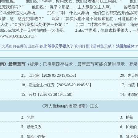
仰望臣服。 他们说：“举举，你钓我吧，我们会看准时机上钩的。” 他们
逼死我们吗？” 他们说：“沉举？那是……主人级别的主人啊。” 曾经看不起
pha竹马全部追夫火葬场。 沉举：“啊，什么火葬场，他们怎么都突然开始舔
发情，这、这是犯罪吧？” 沉举：“其实我也不是不能原谅他们，可是他们
g 大佬：“直接给我监狱焚化炉一条龙！” 沉举：“哇塞金主大人好霸道，我好爱
胎solo却对攻一见钟情的能干大佬受。 2.abo世界观，信息素权重很大，
WWW.MOXIEXS.TOP
泽
犬系如何在井闼山生存
春鸢
等你分手很久了
狗狗打排球是种族天赋！
浪漫绝缘体
指南》最新章节
（提示：已启用缓存技术，最新章节可能会延时显示，登录
21、回沉家【2026-05-20 19:05:58】
20、先天性心
18、霸道金主の狂宠【2026-05-20 19:05:58】
17、出院【20
15、云都【2026-05-20 19:05:58】
14、柔弱的举举
《万人迷beta的虐渣指南》正文
2、包养
3、捕获
5、断绝关系
6、护短的
8、愧疚小连招
9、研讨会