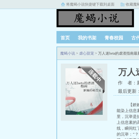
将魔蝎小说快捷键下载到桌面
收藏魔
首页
我的书架
青春校园
古
魔蝎小说
>
虐心甜宠
> 万人迷beta的虐渣指南
万人
作 者：
最后更新：20
【娇娇
能染上信息素
里，沉举是
上信息素的
线，瞬间红
的沉举：“